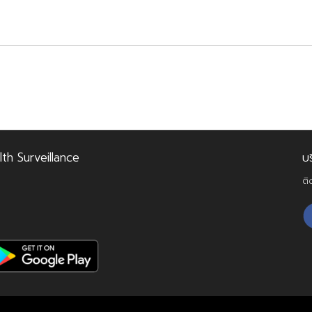
lth Surveillance
บ
ติ