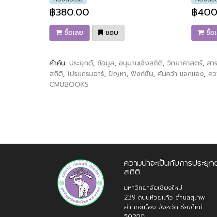
฿380.00
฿400
ซื้อเลย
ชอบ
ซื้อ
คำค้น:
ประยุกต์
,
ข้อมูล
,
อนุมานเชิงสถิติ
,
วิทยาศาสตร์
,
สา
สถิติ
,
โปรแกรมอาร์
,
ปัญหา
,
ฟังก์ชั่น
,
ค้นคว้า แจกแจง
,
คว
CMUBOOKS
ความน่าจะเป็นกับการประยุกต
สถิติ
มหาวิทยาลัยเชียงใหม่
239 ถนนห้วยแก้ว ตำบลสุเทพ
อำเภอเมือง จังหวัดเชียงใหม่
50200