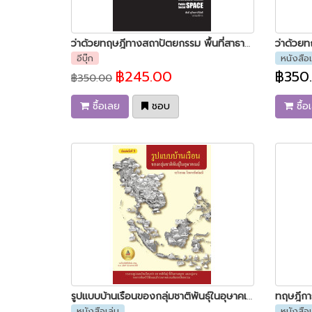
ว่าด้วยทฤษฎีทางสถาปัตยกรรม พื้นที่สาธารณะและพื้นที่ทางสังคม
อีบุ๊ก
หนังสือเ
฿245.00
฿350
฿350.00
ซื้อเลย
ชอบ
ซื้อ
รูปแบบบ้านเรือนของกลุ่มชาติพันธุ์ในอุษาคเนย์
ทฤษฎีกา
หนังสือเล่ม
หนังสือเ