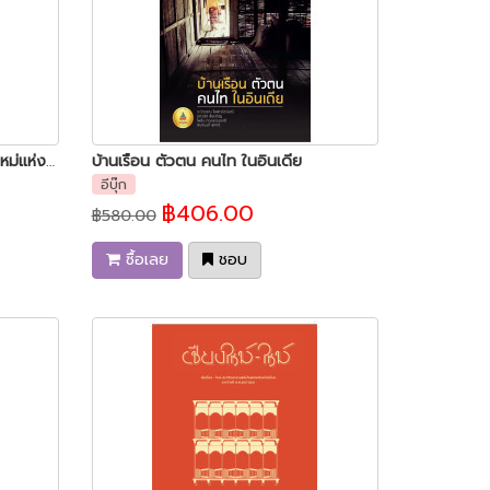
เชียงใหม่-ใหม่ : สถาปัตยกรรมสมัยใหม่แห่งเมืองเชียงใหม่ ระหว่างปี พ.ศ. 2427-2518
บ้านเรือน ตัวตน คนไท ในอินเดีย
อีบุ๊ก
฿406.00
฿580.00
ซื้อเลย
ชอบ