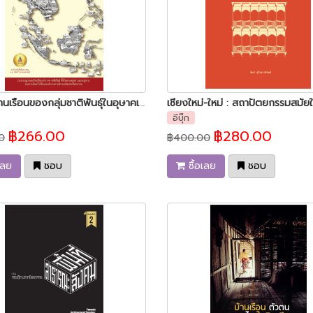
รูปแบบบ้านเรือนของกลุ่มชาติพันธุ์ในอุษาคเนย์
อีบุ๊ก
฿266.00
฿280.00
0
฿400.00
เลย
ชอบ
ซื้อเลย
ชอบ