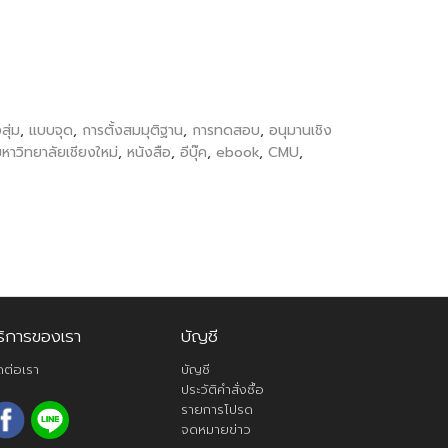
สุ่ม
,
แบบจุด
,
การตั้งสมมุติฐาน
,
การทดสอบ
,
อนุมานเชิง
หาวิทยาลัยเชียงใหม่
,
หนังสือ
,
อีบุ๊ค
,
ebook
,
CMU
,
ริการของเรา
บัญชี
ดต่อเรา
บัญชี
ประวัติคำสั่งซื้อ
รายการโปรด
จดหมายข่าว