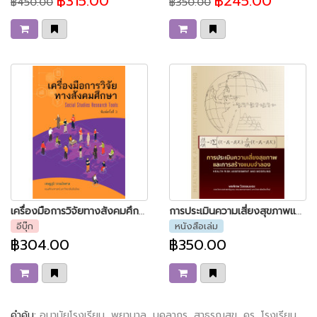
฿315.00
฿245.00
฿450.00
฿350.00
เครื่องมือการวิจัยทางสังคมศึกษา
การประเมินความเสี่ยงสุขภาพและการสร้างแบบจำลอง
อีบุ๊ก
หนังสือเล่ม
฿304.00
฿350.00
คำค้น:
อนามัยโรงเรียน
,
พยาบาล
,
บุคลากร
,
สาธรณสุข
,
ครู
,
โรงเรียน
,