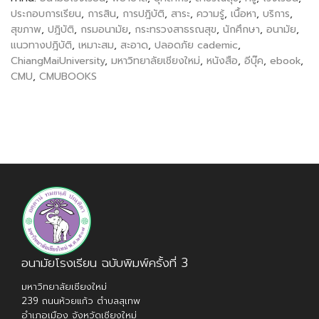
ประกอบการเรียน
,
การสิน
,
การปฎิบัติ
,
สาระ
,
ความรู้
,
เนื้อหา
,
บริการ
,
สุขภาพ
,
ปฎิบัติ
,
กรมอนามัย
,
กระทรวงสาธรณสุข
,
นักศึกษา
,
อนามัย
,
แนวทางปฎิบัติ
,
เหมาะสม
,
สะอาด
,
ปลอดภัย cademic
,
ChiangMaiUniversity
,
มหาวิทยาลัยเชียงใหม่
,
หนังสือ
,
อีบุ๊ค
,
ebook
,
CMU
,
CMUBOOKS
อนามัยโรงเรียน ฉบับพิมพ์ครั้งที่ 3
มหาวิทยาลัยเชียงใหม่
239 ถนนห้วยแก้ว ตำบลสุเทพ
อำเภอเมือง จังหวัดเชียงใหม่