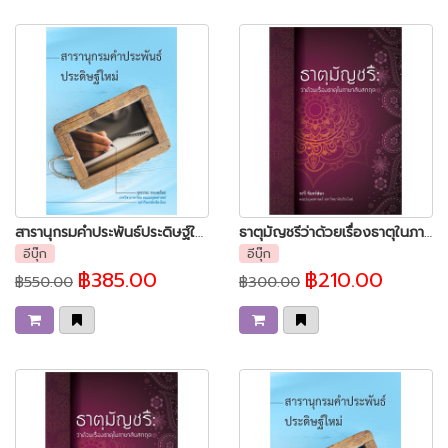
สารานุกรมคำประพันธ์ประดิษฐ์ใหม่
ธาตุมัญชรีว่าด้วยเรื่องธาตุในภาษาสันสกฤต
อีบุ๊ก
อีบุ๊ก
฿385.00
฿210.00
฿550.00
฿300.00