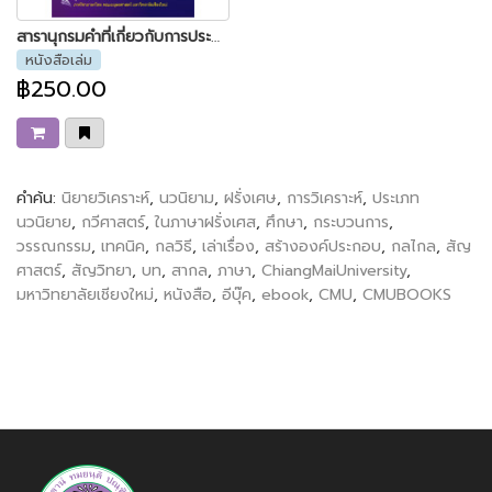
สารานุกรมคำที่เกี่ยวกับการประพันธ์ร้อยกรอง
หนังสือเล่ม
฿250.00
คำค้น:
นิยายวิเคราะห์
,
นวนิยาม
,
ฝรั่งเศษ
,
การวิเคราะห์
,
ประเภท
นวนิยาย
,
กวีศาสตร์
,
ในภาษาฝรั่งเศส
,
ศึกษา
,
กระบวนการ
,
วรรณกรรม
,
เทคนิค
,
กลวิธี
,
เล่าเรื่อง
,
สร้างองค์ประกอบ
,
กลไกล
,
สัญ
ศาสตร์
,
สัญวิทยา
,
บท
,
สากล
,
ภาษา
,
ChiangMaiUniversity
,
มหาวิทยาลัยเชียงใหม่
,
หนังสือ
,
อีบุ๊ค
,
ebook
,
CMU
,
CMUBOOKS