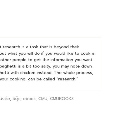
 research is a task that is beyond their
out what you will do if you would like to cook a
o other people to get the information you want.
spaghetti is a bit too salty, you may note down
hetti with chicken instead. The whole process,
our cooking, can be called “research.”
นังสือ
,
อีบุ๊ค
,
ebook
,
CMU
,
CMUBOOKS