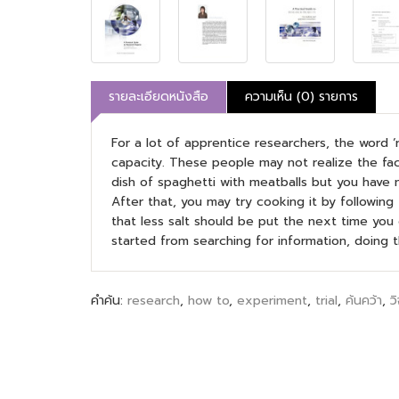
รายละเอียดหนังสือ
ความเห็น (0) รายการ
For a lot of apprentice researchers, the word 
capacity. These people may not realize the fact
dish of spaghetti with meatballs but you have n
After that, you may try cooking it by following
that less salt should be put the next time you
started from searching for information, doing
คำค้น:
research
,
how to
,
experiment
,
trial
,
ค้นคว้า
,
วิ