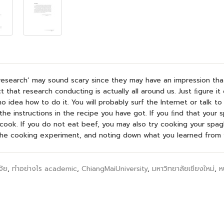
‘research’ may sound scary since they may have an impression that
 that research conducting is actually all around us. Just ﬁgure it 
o idea how to do it. You will probably surf the Internet or talk t
 the instructions in the recipe you have got. If you ﬁnd that your 
 cook. If you do not eat beef, you may also try cooking your spag
 the cooking experiment, and noting down what you learned from y
จัย
,
ทำอย่างไร academic
,
ChiangMaiUniversity
,
มหาวิทยาลัยเชียงใหม่
,
ห