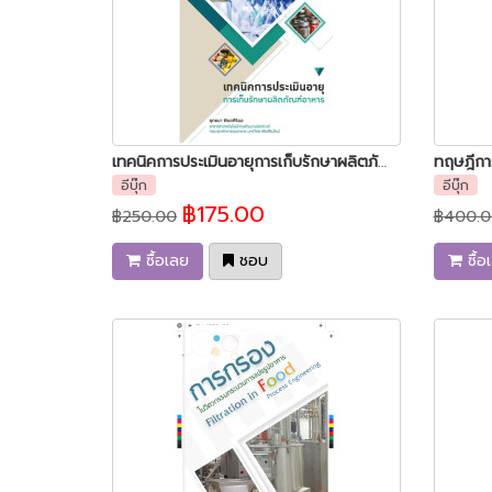
เทคนิคการประเมินอายุการเก็บรักษาผลิตภัณฑ์อาหาร
ทฤษฎีกา
อีบุ๊ก
อีบุ๊ก
฿175.00
฿250.00
฿400.0
ซื้อเลย
ชอบ
ซื้อ