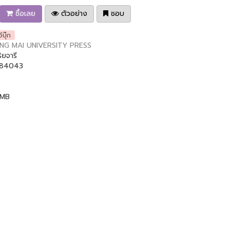
ซื้อเลย
ตัวอย่าง
ชอบ
อีบุ๊ก
NG MAI UNIVERSITY PRESS
ิยจารี
84043
 MB