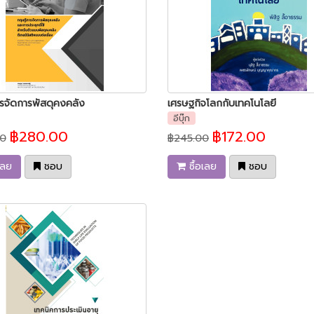
รจัดการพัสดุคงคลัง
เศรษฐกิจโลกกับเทคโนโลยี
อีบุ๊ก
฿280.00
฿172.00
0
฿245.00
เลย
ชอบ
ซื้อเลย
ชอบ