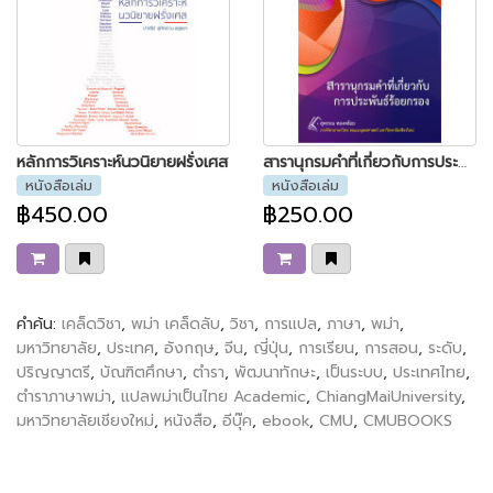
หลักการวิเคราะห์นวนิยายฝรั่งเศส
สารานุกรมคำที่เกี่ยวกับการประพันธ์ร้อยกรอง
หนังสือเล่ม
หนังสือเล่ม
฿450.00
฿250.00
คำค้น:
เคล็ดวิชา
,
พม่า เคล็ดลับ
,
วิชา
,
การแปล
,
ภาษา
,
พม่า
,
มหาวิทยาลัย
,
ประเทศ
,
อังกฤษ
,
จีน
,
ญี่ปุ่น
,
การเรียน
,
การสอน
,
ระดับ
,
ปริญญาตรี
,
บัณฑิตศึกษา
,
ตำรา
,
พัฒนาทักษะ
,
เป็นระบบ
,
ประเทศไทย
,
ตำราภาษาพม่า
,
แปลพม่าเป็นไทย Academic
,
ChiangMaiUniversity
,
มหาวิทยาลัยเชียงใหม่
,
หนังสือ
,
อีบุ๊ค
,
ebook
,
CMU
,
CMUBOOKS