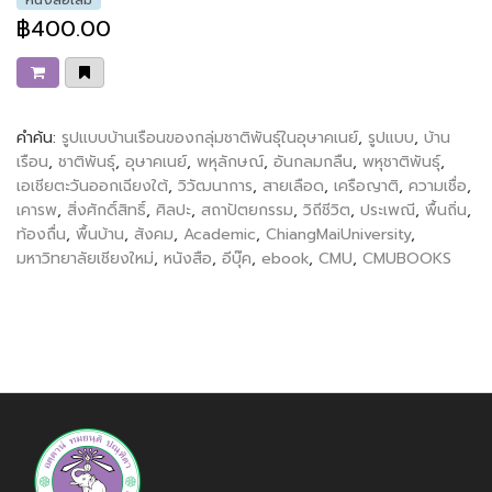
฿400.00
คำค้น:
รูปแบบบ้านเรือนของกลุ่มชาติพันธุ์ในอุษาคเนย์
,
รูปแบบ
,
บ้าน
เรือน
,
ชาติพันธ์ุ
,
อุษาคเนย์
,
พหุลักษณ์
,
อันกลมกลืน
,
พหุชาติพันธ์ุ
,
เอเชียตะวันออกเฉียงใต้
,
วิวัฒนาการ
,
สายเลือด
,
เครือญาติ
,
ความเชื่อ
,
เคารพ
,
สิ่งศักดิ์สิทธิ์
,
ศิลปะ
,
สถาปัตยกรรม
,
วิถีชีวิต
,
ประเพณี
,
พื้นถิ่น
,
ท้องถื่น
,
พื้นบ้าน
,
สังคม
,
Academic
,
ChiangMaiUniversity
,
มหาวิทยาลัยเชียงใหม่
,
หนังสือ
,
อีบุ๊ค
,
ebook
,
CMU
,
CMUBOOKS