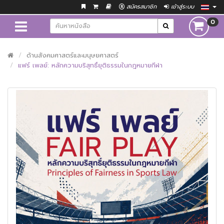
สมัครสมาชิก
เข้าสู่ระบบ
0
ด้านสังคมศาสตร์และมนุษยศาสตร์
แฟร์ เพลย์: หลักความบริสุทธิ์ยุติธรรมในกฎหมายกีฬา