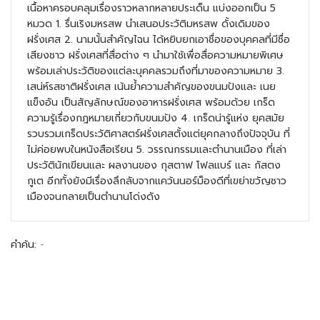
เนื้อหาครอบคลุมเรื่องราวหลากหลายประเด็น แบ่งออกเป็น 5
หมวด 1. รื่นเริงมหรสพ นำเสนอประวัติมหรสพ ดั้งเดิมของ
ฝรั่งเศส 2. นามนั้นสำคัญไฉน ได้หยิบยกเอาชื่อของบุคคลที่มีชื่อ
เสียงชาว ฝรั่งเศสที่สื่อต่าง ๆ นำมาใช้เพื่อสื่อความหมายพิเศษ
พร้อมเล่าประวัติของแต่ละบุคคลรวมถึงที่มาของความหมาย 3.
เสน่ห์รสชาติฝรั่งเศส เน้นย้ำความสำคัญของขนมปังและ เนย
แข็งอัน เป็นสัญลักษณ์ของอาหารฝรั่งเศส พร้อมด้วย เกร็ด
ความรู้เรื่องกฎหมายเกี่ยวกับขนมปัง 4. เกร็ดน่ารู้แห่ง ยุคสมัย
รวบรวมเกร็ดประวัติศาสตร์ฝรั่งเศสตั้งแต่ยุคกลางถึงปัจจุบัน ที่
ไม่ค่อยพบในหนังสือเรียน 5. วรรณกรรมและตำนานเมือง ที่เล่า
ประวัตินักเขียนและ ผลงานของ กุสตาฟ โฟลแบร์ และ กัสตง
กูเต อีกทั้งยังมีเรื่องลึกลับจากแคว้นนอร์ม็องดีที่เขย่าขวัญชาว
เมืองจนกลายเป็นตำนานโด่งดัง
คำค้น:
-