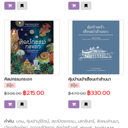
ศิลปกรรมกระจก
คุ้มบ้านเจ้าเฮือนเก่าล้านนา
อีบุ๊ก
อีบุ๊ก
฿215.00
฿330.00
฿306.00
฿470.00
คำค้น:
cmu
,
คุ้มเจ้าบุรีรัตน์
,
สถาปัตยกรรม
,
มหาอินทร์
,
สังคมล้านนา
,
เวียงเชียงใหม่
,
อาจารย์ปิยเดช อัครโพธิวงศ์
,
ebook
,
bookcaze