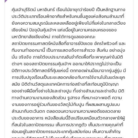
คุ้มเจ้าบุรีรัตน์ มหาอินทร์ เรือนไม้อายุกว่าร้อยปี เป็นหลักฐานทาง
ประวัติประเภทเรือนพักอาศัยสำหรับคนชั้นสูงแห่งสังคมล้านนาที่
ยังคงความสมบูรณ์และหลงเหลืออยู่เพียงไม่กี่แห่งในกลางเวียง
เชียงใหม่ ปัจจุบันคุ้มเจ้าฯ แห่งนี้อยู่ในความครอบครองของ
มหาวิทยาลัยเชียงใหม่ ภายใต้การดูแลของคณะ
สถาปัตยกรรมศาสตร์หนังสือที่อาจารย์ปิยเดช อัครโพธิวงศ์ และ
ทีมงานทำออกมานี้ เป็นการแสดงถึงการสำรวจ สืบค้น อย่างมุ่ง
มั่น จริงจัง ภายใต้งบประมาณอันจำกัดเพื่อที่จะพาคุณค่าในมิติ
ต่างๆ ของสถาปัตยกรรมคุ้มเจ้าฯ ออกมาให้ปรากฏไม่ว่าจะเป็น
มิติทางประวัติศาสตร์ที่คุ้มแห่งนี้ ตกทอดผ่านมือมาจากรุ่นสู่รุ่น มี
การปรับปรุงเรือนเป็นระยะสอดคล้องกับการใช้งานไปในแต่ละยุค
สมัย มิติด้านวัสดุและเทคนิคการก่อสร้างที่สะท้อนภูมิปัญญา
ของช่างฝีมือทั้งช่างไม้และช่างปูน ทั้งช่างล้านนาและช่างจีน มิติ
ทางด้านความงามของสัดส่วน รูปทรง ที่เหมาะเจาะพอดี ความ
งามของการอยู่ร่วมกันของวัสดุไม้กับปูน ที่ผสมผสานรูปแบบ
ล้านนากับตะวันตก ตลอดจนความงามความพอดีขอลวดลาย
ประดับของอาคาร หนังสือเล่มนี้จึงเปรียบเหมือนตัวกลางพาให้ผู้
ที่สนใจในสถาปัตยกรรม เห็นการปรากฏตัว เห็นประกายคุณค่าที่
ซ่อนอยู่ในสถาปัตยกรรมประเภทคุ้มสมัยก่อน เห็นความสำคัญ