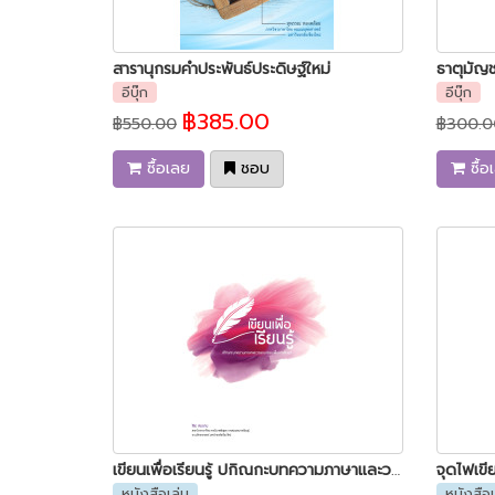
สารานุกรมคำประพันธ์ประดิษฐ์ใหม่
ธาตุมัญช
อีบุ๊ก
อีบุ๊ก
฿385.00
฿550.00
฿300.0
ซื้อเลย
ชอบ
ซื้อ
เขียนเพื่อเรียนรู้ ปกิณกะบทความภาษาและวรรณกรรมเพื่อการศึกษา
จุดไฟเขี
หนังสือเล่ม
หนังสือเ