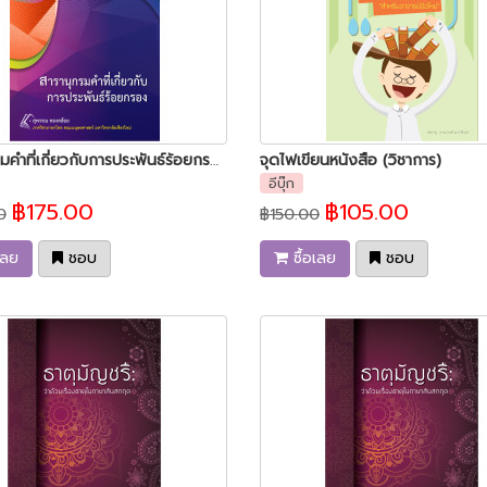
สารานุกรมคำที่เกี่ยวกับการประพันธ์ร้อยกรอง
จุดไฟเขียนหนังสือ (วิชาการ)
อีบุ๊ก
฿175.00
฿105.00
0
฿150.00
เลย
ชอบ
ซื้อเลย
ชอบ