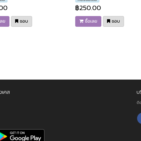
.00
฿250.00
เลย
ชอบ
ซื้อเลย
ชอบ
่งเศส
บ
ติ