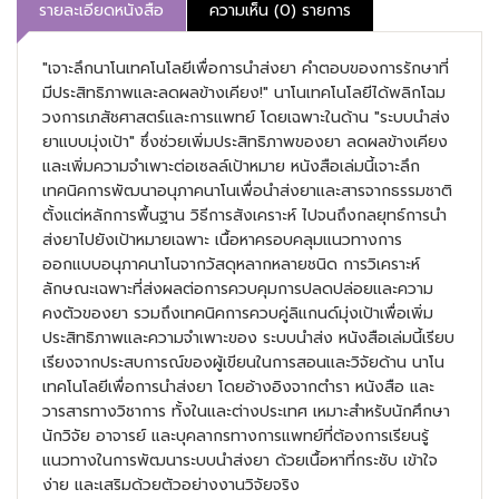
รายละเอียดหนังสือ
ความเห็น (0) รายการ
"เจาะลึกนาโนเทคโนโลยีเพื่อการนำส่งยา คำตอบของการรักษาที่
มีประสิทธิภาพและลดผลข้างเคียง!" นาโนเทคโนโลยีได้พลิกโฉม
วงการเภสัชศาสตร์และการแพทย์ โดยเฉพาะในด้าน "ระบบนำส่ง
ยาแบบมุ่งเป้า" ซึ่งช่วยเพิ่มประสิทธิภาพของยา ลดผลข้างเคียง
และเพิ่มความจำเพาะต่อเซลล์เป้าหมาย หนังสือเล่มนี้เจาะลึก
เทคนิคการพัฒนาอนุภาคนาโนเพื่อนำส่งยาและสารจากธรรมชาติ
ตั้งแต่หลักการพื้นฐาน วิธีการสังเคราะห์ ไปจนถึงกลยุทธ์การนำ
ส่งยาไปยังเป้าหมายเฉพาะ เนื้อหาครอบคลุมแนวทางการ
ออกแบบอนุภาคนาโนจากวัสดุหลากหลายชนิด การวิเคราะห์
ลักษณะเฉพาะที่ส่งผลต่อการควบคุมการปลดปล่อยและความ
คงตัวของยา รวมถึงเทคนิคการควบคู่ลิแกนด์มุ่งเป้าเพื่อเพิ่ม
ประสิทธิภาพและความจำเพาะของ ระบบนำส่ง หนังสือเล่มนี้เรียบ
เรียงจากประสบการณ์ของผู้เขียนในการสอนและวิจัยด้าน นาโน
เทคโนโลยีเพื่อการนำส่งยา โดยอ้างอิงจากตำรา หนังสือ และ
วารสารทางวิชาการ ทั้งในและต่างประเทศ เหมาะสำหรับนักศึกษา
นักวิจัย อาจารย์ และบุคลากรทางการแพทย์ที่ต้องการเรียนรู้
แนวทางในการพัฒนาระบบนำส่งยา ด้วยเนื้อหาที่กระชับ เข้าใจ
ง่าย และเสริมด้วยตัวอย่างงานวิจัยจริง